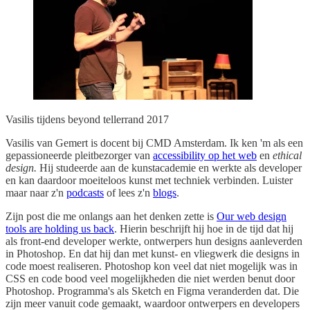
Vasilis tijdens beyond tellerrand 2017
Vasilis van Gemert is docent bij CMD Amsterdam. Ik ken 'm als een
gepassioneerde pleitbezorger van
accessibility op het web
en
ethical
design.
Hij studeerde aan de kunstacademie en werkte als developer
en kan daardoor moeiteloos kunst met techniek verbinden. Luister
maar naar z'n
podcasts
of lees z'n
blogs
.
Zijn post die me onlangs aan het denken zette is
Our web design
tools are holding us back
. Hierin beschrijft hij hoe in de tijd dat hij
als front-end developer werkte, ontwerpers hun designs aanleverden
in Photoshop. En dat hij dan met kunst- en vliegwerk die designs in
code moest realiseren. Photoshop kon veel dat niet mogelijk was in
CSS en code bood veel mogelijkheden die niet werden benut door
Photoshop. Programma's als Sketch en Figma veranderden dat. Die
zijn meer vanuit code gemaakt, waardoor ontwerpers en developers