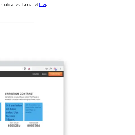
sualisaties. Lees het
hier
.