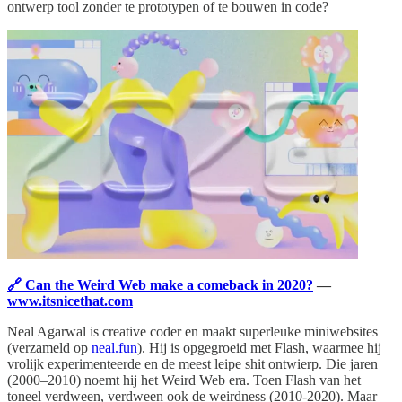
ontwerp tool zonder te prototypen of te bouwen in code?
🔗 Can the Weird Web make a comeback in 2020?
—
www.itsnicethat.com
Neal Agarwal is creative coder en maakt superleuke miniwebsites
(verzameld op
neal.fun
). Hij is opgegroeid met Flash, waarmee hij
vrolijk experimenteerde en de meest leipe shit ontwierp. Die jaren
(2000–2010) noemt hij het Weird Web era. Toen Flash van het
toneel verdween, verdween ook de weirdness (2010-2020). Maar