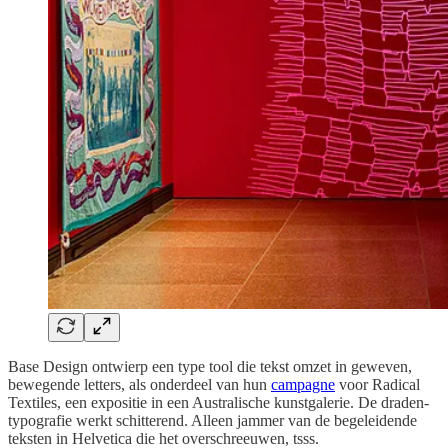
Base Design ontwierp een type tool die tekst omzet in geweven,
bewegende letters, als onderdeel van hun
campagne
voor Radical
Textiles, een expositie in een Australische kunstgalerie. De draden-
typografie werkt schitterend. Alleen jammer van de begeleidende
teksten in Helvetica die het overschreeuwen, tsss.