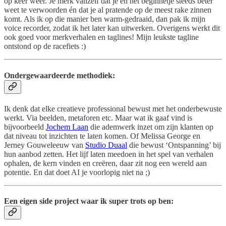
op keer weer. Je merk vanzelf dat je én het beginnetje steeds beter
weet te verwoorden én dat je al pratende op de meest rake zinnen
komt. Als ik op die manier ben warm-gedraaid, dan pak ik mijn
voice recorder, zodat ik het later kan uitwerken. Overigens werkt dit
ook goed voor merkverhalen en taglines! Mijn leukste tagline
ontstond op de racefiets :)
Ondergewaardeerde methodiek:
Ik denk dat elke creatieve professional bewust met het onderbewuste
werkt. Via beelden, metaforen etc. Maar wat ik gaaf vind is
bijvoorbeeld
Jochem Laan
die ademwerk inzet om zijn klanten op
dat niveau tot inzichten te laten komen. Of Melissa George en
Jerney Gouweleeuw van
Studio Duaal
die bewust ‘Ontspanning’ bij
hun aanbod zetten. Het lijf laten meedoen in het spel van verhalen
ophalen, de kern vinden en creëren, daar zit nog een wereld aan
potentie. En dat doet AI je voorlopig niet na ;)
Een eigen side project waar ik super trots op ben: