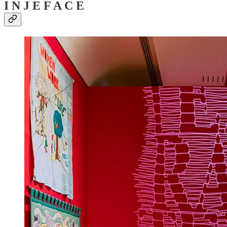
I N J E F A C E