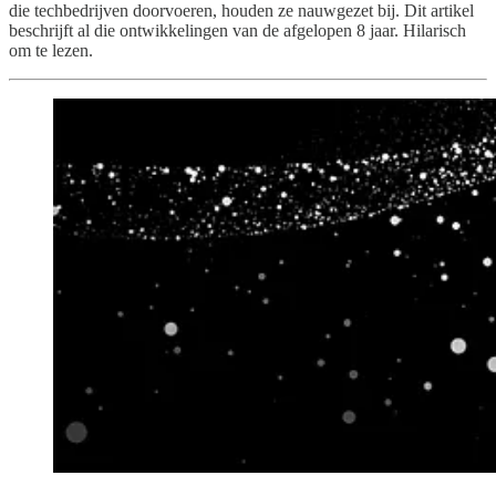
die techbedrijven doorvoeren, houden ze nauwgezet bij. Dit artikel
beschrijft al die ontwikkelingen van de afgelopen 8 jaar. Hilarisch
om te lezen.