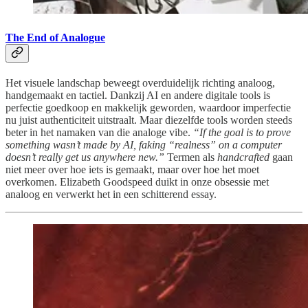
The End of Analogue
Het visuele landschap beweegt overduidelijk richting analoog,
handgemaakt en tactiel. Dankzij AI en andere digitale tools is
perfectie goedkoop en makkelijk geworden, waardoor imperfectie
nu juist authenticiteit uitstraalt. Maar diezelfde tools worden steeds
beter in het namaken van die analoge vibe.
“If the goal is to prove
something wasn’t made by AI, faking “realness” on a computer
doesn’t really get us anywhere new.”
Termen als
handcrafted
gaan
niet meer over hoe iets is gemaakt, maar over hoe het moet
overkomen. Elizabeth Goodspeed duikt in onze obsessie met
analoog en verwerkt het in een schitterend essay.