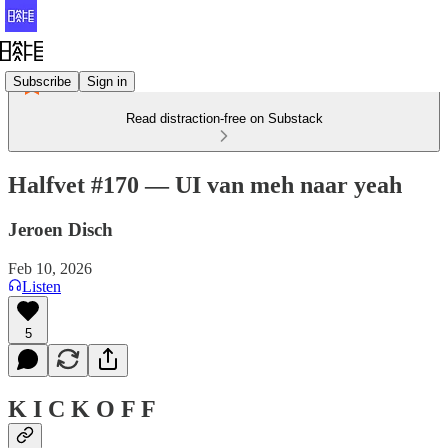
Subscribe
Sign in
Read distraction-free on Substack
Halfvet #170 ― UI van meh naar yeah
Jeroen Disch
Feb 10, 2026
Listen
5
K I C K O F F