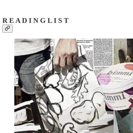
R E A D I N G L I S T