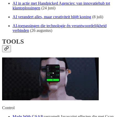
AI in actie met Handpicked Agencies: van innovatiehub tot
klantoplossingen
(24 juni)
AI verandert alles, maar creativiteit blijft koning
(8 juli)
AI-toepassingen die technologie én verantwoordelijkheid
verbinden
(26 augustus)
TOOLS
Control
Made With GSAP
verzamelt Javascript effecten die met Gsap