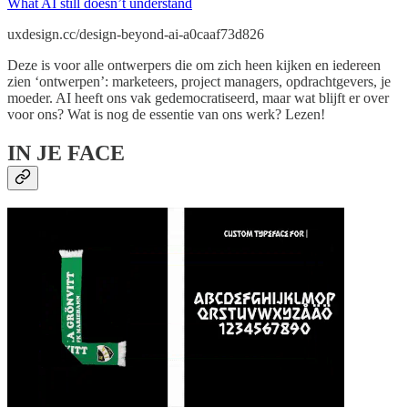
What AI still doesn’t understand
uxdesign.cc/design-beyond-ai-a0caaf73d826
Deze is voor alle ontwerpers die om zich heen kijken en iedereen
zien ‘ontwerpen’: marketeers, project managers, opdrachtgevers, je
moeder. AI heeft ons vak gedemocratiseerd, maar wat blijft er over
voor ons? Wat is nog de essentie van ons werk? Lezen!
IN JE FACE