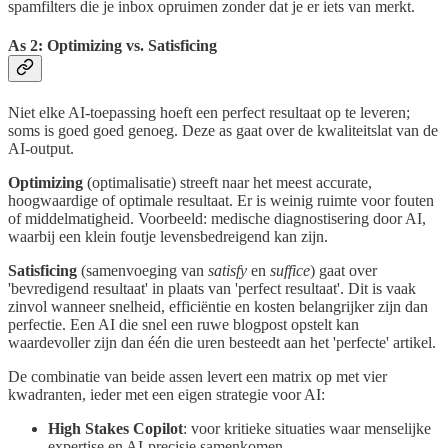
spamfilters die je inbox opruimen zonder dat je er iets van merkt.
As 2: Optimizing vs. Satisficing
Niet elke AI-toepassing hoeft een perfect resultaat op te leveren;
soms is goed goed genoeg. Deze as gaat over de kwaliteitslat van de
AI-output.
Optimizing
(optimalisatie) streeft naar het meest accurate,
hoogwaardige of optimale resultaat. Er is weinig ruimte voor fouten
of middelmatigheid. Voorbeeld: medische diagnostisering door AI,
waarbij een klein foutje levensbedreigend kan zijn.
Satisficing
(samenvoeging van
satisfy
en
suffice
) gaat over
'bevredigend resultaat' in plaats van 'perfect resultaat'. Dit is vaak
zinvol wanneer snelheid, efficiëntie en kosten belangrijker zijn dan
perfectie. Een AI die snel een ruwe blogpost opstelt kan
waardevoller zijn dan één die uren besteedt aan het 'perfecte' artikel.
De combinatie van beide assen levert een matrix op met vier
kwadranten, ieder met een eigen strategie voor AI:
High Stakes Copilot
: voor kritieke situaties waar menselijke
expertise en AI-precisie samenkomen