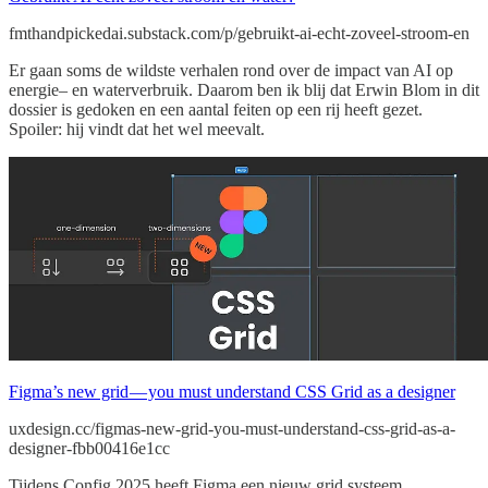
fmthandpickedai.substack.com/p/gebruikt-ai-echt-zoveel-stroom-en
Er gaan soms de wildste verhalen rond over de impact van AI op
energie– en waterverbruik. Daarom ben ik blij dat Erwin Blom in dit
dossier is gedoken en een aantal feiten op een rij heeft gezet.
Spoiler: hij vindt dat het wel meevalt.
Figma’s new grid — you must understand CSS Grid as a designer
uxdesign.cc/figmas-new-grid-you-must-understand-css-grid-as-a-
designer-fbb00416e1cc
Tijdens Config 2025 heeft Figma een nieuw grid systeem