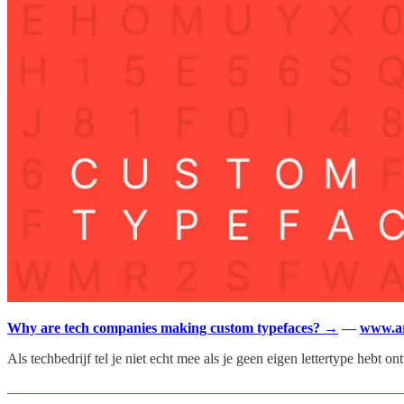
Why are tech companies making custom typefaces? →
—
www.ar
Als techbedrijf tel je niet echt mee als je geen eigen lettertype hebt 