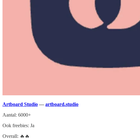
Artboard Studio
—
artboard.studio
Aantal: 6000+
Ook freebies: Ja
Overall: 🔥🔥