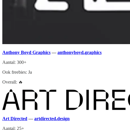
Anthony Boyd Graphics
—
anthonyboyd.graphics
Aantal: 300+
Ook freebies: Ja
Overall: 🔥
Art Directed
—
artdirected.design
Aantal: 25+