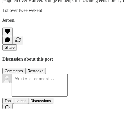
jeugd en over Halfvet. Kun je eindelijk m'n zachte g eens horen ;-)
Tot over twee weken!
Jeroen.
Share
Discussion about this post
Comments
Restacks
Top
Latest
Discussions
No posts