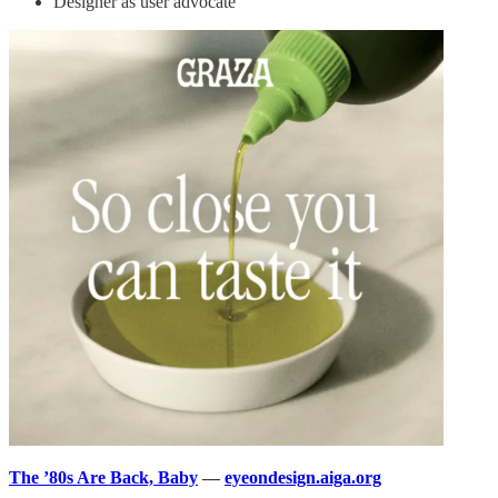
Designer as user advocate
The ’80s Are Back, Baby
—
eyeondesign.aiga.org