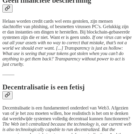
Geen financiële bescherming
Helaas worden credit cards wel eens gestolen, zijn mensen
slachtoffer van phishing, of besmetten virussen PC's. Gelukkig zijn
er dan instanties om dingen te herstellen. Bij blockchain-gebaseerde
systemen zijn die er niet. Want er is geen undo.
If one virus can wipe
out all your assets with no way to correct that mistake, that’s not a
world we should ever want. [...] Transparency is just as hollow:
What use is seeing that your tokens got stolen when you can’t do
anything to get them back? Transparency without power to act is
just cruelty.
–––––
Decentralisatie is een fetisj
Decentralisatie is een fundamenteel onderdeel van Web3. Afgezien
van of je het zou moeten willen, hoe realistisch is het om te denken
dat wereldwijde systemen volledig decentraal kunnen functioneren?
The Web isn’t centralized because the technology is, our current web
is also technologically capable to run decentralized. But the