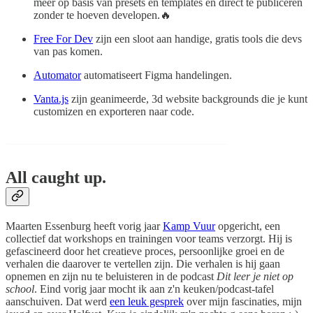
meer op basis van presets en templates en direct te publiceren
zonder te hoeven developen.🔥
Free For Dev
zijn een sloot aan handige, gratis tools die devs
van pas komen.
Automator
automatiseert Figma handelingen.
Vanta.js
zijn geanimeerde, 3d website backgrounds die je kunt
customizen en exporteren naar code.
All caught up.
Maarten Essenburg heeft vorig jaar
Kamp Vuur
opgericht, een
collectief dat workshops en trainingen voor teams verzorgt. Hij is
gefascineerd door het creatieve proces, persoonlijke groei en de
verhalen die daarover te vertellen zijn. Die verhalen is hij gaan
opnemen en zijn nu te beluisteren in de podcast
Dit leer je niet op
school
. Eind vorig jaar mocht ik aan z'n keuken/podcast-tafel
aanschuiven. Dat werd
een leuk gesprek
over mijn fascinaties, mijn