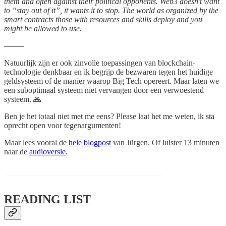
them and often against their political opponents. Web3 doesn’t want
to “stay out of it”, it wants it to stop. The world as organized by the
smart contracts those with resources and skills deploy and you
might be allowed to use.
–––––
Natuurlijk zijn er ook zinvolle toepassingen van blockchain-
technologie denkbaar en ik begrijp de bezwaren tegen het huidige
geldsysteem of de manier waarop Big Tech opereert. Maar laten we
een suboptimaal systeem niet vervangen door een verwoestend
systeem. 🙏
Ben je het totaal niet met me eens? Please laat het me weten, ik sta
oprecht open voor tegenargumenten!
Maar lees vooral de
hele blogpost
van Jürgen. Of luister 13 minuten
naar de
audioversie
.
READING LIST