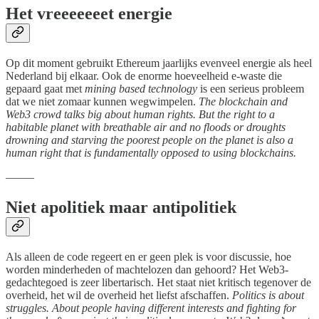
Het vreeeeeeet energie
Op dit moment gebruikt Ethereum jaarlijks evenveel energie als heel
Nederland bij elkaar. Ook de enorme hoeveelheid e-waste die
gepaard gaat met
mining based technology
is een serieus probleem
dat we niet zomaar kunnen wegwimpelen.
The blockchain and
Web3 crowd talks big about human rights. But the right to a
habitable planet with breathable air and no floods or droughts
drowning and starving the poorest people on the planet is also a
human right that is fundamentally opposed to using blockchains.
–––––
Niet apolitiek maar antipolitiek
Als alleen de code regeert en er geen plek is voor discussie, hoe
worden minderheden of machtelozen dan gehoord? Het Web3-
gedachtegoed is zeer libertarisch. Het staat niet kritisch tegenover de
overheid, het wil de overheid het liefst afschaffen.
Politics is about
struggles. About people having different interests and fighting for