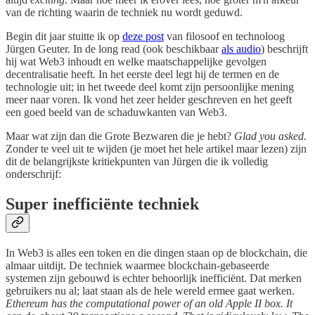
van de richting waarin de techniek nu wordt geduwd.
Begin dit jaar stuitte ik op
deze post
van filosoof en technoloog
Jürgen Geuter. In de long read (ook beschikbaar
als audio
) beschrijft
hij wat Web3 inhoudt en welke maatschappelijke gevolgen
decentralisatie heeft. In het eerste deel legt hij de termen en de
technologie uit; in het tweede deel komt zijn persoonlijke mening
meer naar voren. Ik vond het zeer helder geschreven en het geeft
een goed beeld van de schaduwkanten van Web3.
Maar wat zijn dan die Grote Bezwaren die je hebt?
Glad you asked.
Zonder te veel uit te wijden (je moet het hele artikel maar lezen) zijn
dit de belangrijkste kritiekpunten van Jürgen die ik volledig
onderschrijf:
Super inefficiënte techniek
In Web3 is alles een token en die dingen staan op de blockchain, die
almaar uitdijt. De techniek waarmee blockchain-gebaseerde
systemen zijn gebouwd is echter behoorlijk inefficiënt. Dat merken
gebruikers nu al; laat staan als de hele wereld ermee gaat werken.
Ethereum has the computational power of an old Apple II box. It