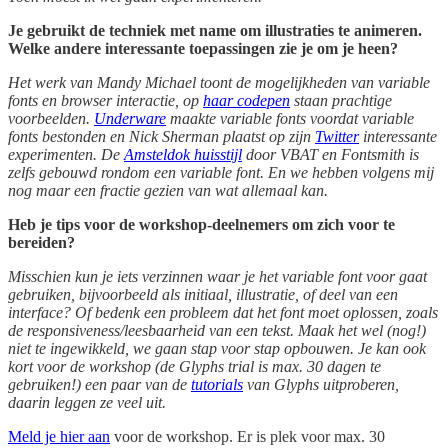
Je gebruikt de techniek met name om illustraties te animeren.
Welke andere interessante toepassingen zie je om je heen?
Het werk van Mandy Michael toont de mogelijkheden van variable
fonts en browser interactie, op
haar codepen
staan prachtige
voorbeelden.
Underware
maakte variable fonts voordat variable
fonts bestonden en Nick Sherman plaatst op zijn
Twitter
interessante
experimenten. De
Amsteldok huisstijl
door VBAT en Fontsmith is
zelfs gebouwd rondom een variable font. En we hebben volgens mij
nog maar een fractie gezien van wat allemaal kan.
Heb je tips voor de workshop-deelnemers om zich voor te
bereiden?
Misschien kun je iets verzinnen waar je het variable font voor gaat
gebruiken, bijvoorbeeld als initiaal, illustratie, of deel van een
interface? Of bedenk een probleem dat het font moet oplossen, zoals
de responsiveness/leesbaarheid van een tekst. Maak het wel (nog!)
niet te ingewikkeld, we gaan stap voor stap opbouwen. Je kan ook
kort voor de workshop (de Glyphs trial is max. 30 dagen te
gebruiken!) een paar van de
tutorials
van Glyphs uitproberen,
daarin leggen ze veel uit.
Meld je hier aan
voor de workshop. Er is plek voor max. 30