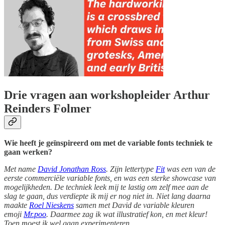
Drie vragen aan workshopleider Arthur
Reinders Folmer
Wie heeft je geïnspireerd om met de variable fonts techniek te
gaan werken?
Met name
David Jonathan Ross
. Zijn lettertype
Fit
was een van de
eerste commerciële variable fonts, en was een sterke showcase van
mogelijkheden. De techniek leek mij te lastig om zelf mee aan de
slag te gaan, dus verdiepte ik mij er nog niet in. Niet lang daarna
maakte
Roel Nieskens
samen met David de variable kleuren
emoji
Mr.poo
. Daarmee zag ik wat illustratief kon, en met kleur!
Toen moest ik wel gaan experimenteren.