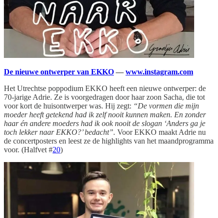
De nieuwe ontwerper van EKKO
—
www.instagram.com
Het Utrechtse poppodium EKKO heeft een nieuwe ontwerper: de
70-jarige Adrie. Ze is voorgedragen door haar zoon Sacha, die tot
voor kort de huisontwerper was. Hij zegt:
“De vormen die mijn
moeder heeft getekend had ik zelf nooit kunnen maken. En zonder
haar én andere moeders had ik ook nooit de slogan ‘Anders ga je
toch lekker naar EKKO?’ bedacht”.
Voor EKKO maakt Adrie nu
de concertposters en leest ze de highlights van het maandprogramma
voor. (Halfvet #
20
)