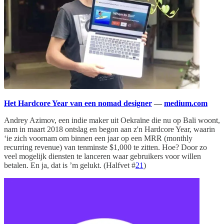
Het Hardcore Year van een nomad designer
—
medium.com
Andrey Azimov, een indie maker uit Oekraïne die nu op Bali woont,
nam in maart 2018 ontslag en begon aan z'n Hardcore Year, waarin
‘ie zich voornam om binnen een jaar op een MRR (monthly
recurring revenue) van tenminste $1,000 te zitten. Hoe? Door zo
veel mogelijk diensten te lanceren waar gebruikers voor willen
betalen. En ja, dat is ’m gelukt. (Halfvet #
21
)