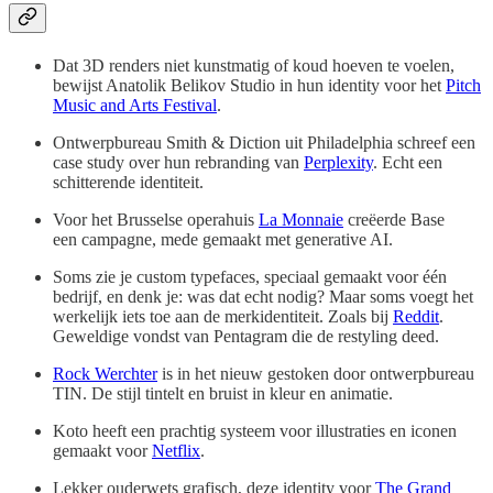
Dat 3D renders niet kunstmatig of koud hoeven te voelen,
bewijst Anatolik Belikov Studio in hun identity voor het
Pitch
Music and Arts Festival
.
Ontwerpbureau Smith & Diction uit Philadelphia schreef een
case study over hun rebranding van
Perplexity
. Echt een
schitterende identiteit.
Voor het Brusselse operahuis
La Monnaie
creëerde Base
een campagne, mede gemaakt met generative AI.
Soms zie je custom typefaces, speciaal gemaakt voor één
bedrijf, en denk je: was dat echt nodig? Maar soms voegt het
werkelijk iets toe aan de merkidentiteit. Zoals bij
Reddit
.
Geweldige vondst van Pentagram die de restyling deed.
Rock Werchter
is in het nieuw gestoken door ontwerpbureau
TIN. De stijl tintelt en bruist in kleur en animatie.
Koto heeft een prachtig systeem voor illustraties en iconen
gemaakt voor
Netflix
.
Lekker ouderwets grafisch, deze identity voor
The Grand