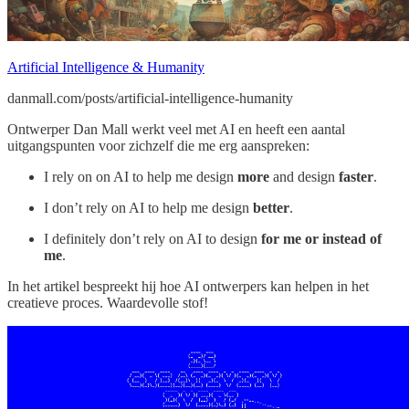
Artificial Intelligence & Humanity
danmall.com/posts/artificial-intelligence-humanity
Ontwerper Dan Mall werkt veel met AI en heeft een aantal
uitgangspunten voor zichzelf die me erg aanspreken:
I rely on on AI to help me design
more
and design
faster
.
I don’t rely on AI to help me design
better
.
I definitely don’t rely on AI to design
for me or instead of
me
.
In het artikel bespreekt hij hoe AI ontwerpers kan helpen in het
creatieve proces. Waardevolle stof!