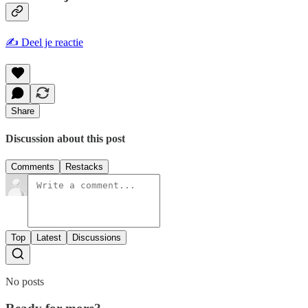
✍️ Deel je reactie
Share
Discussion about this post
Comments
Restacks
Top
Latest
Discussions
No posts