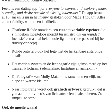
www.madethought.com/work/feeld
Feeld is een dating app
“for everyone to express and explore gender,
sexuality, and desire outside of existing blueprints.”
De app bestaat
al 10 jaar en is nu in het nieuw gestoken door Made Thought. Alles
ademt fluidity, warmte en tactiliteit:
Charlotte Rohde ontwierp een
custom variable typeface
die
z’n hoeken moeiteloos morpht tussen
straight
en
rounded
.
Inclusief een aantal hele mooie ligaturen (hoe passend bij het
fluidity-concept).
Rohde ontwierp ook het
logo
met de herkenbare afgeronde
details.
Het
motion system
en de
iconografie
zijn geïnspireerd op het
menselijk lichaam (ademhaling, hartritme en aanraking).
De
fotografie
van Molly Matalon is rauw en menselijk met
diepe en warme kleuren.
Naast fotografie wordt ook
grafisch artwork
gebruikt, dat is
gemaakt door video’s van lichaamsdelen te abstraheren. Zo
simpel, zo sterk.
Ook de moeite waard