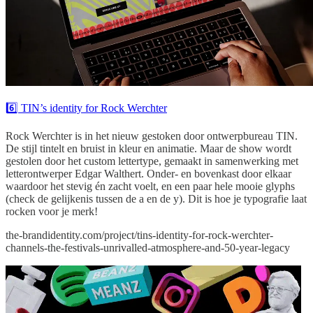
6️⃣ TIN’s identity for Rock Werchter
Rock Werchter is in het nieuw gestoken door ontwerpbureau TIN.
De stijl tintelt en bruist in kleur en animatie. Maar de show wordt
gestolen door het custom lettertype, gemaakt in samenwerking met
letterontwerper Edgar Walthert. Onder- en bovenkast door elkaar
waardoor het stevig én zacht voelt, en een paar hele mooie glyphs
(check de gelijkenis tussen de a en de y). Dit is hoe je typografie laat
rocken voor je merk!
the-brandidentity.com/project/tins-identity-for-rock-werchter-
channels-the-festivals-unrivalled-atmosphere-and-50-year-legacy