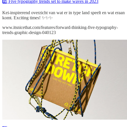
2️⃣ Five typography trends set to make waves in 2023
Kei-inspirerend overzicht van wat er in type land speelt en wat eraan
komt. Exciting times! ✨✨✨
www.itsnicethat.com/features/forward-thinking-five-typography-
trends-graphic-design-040123