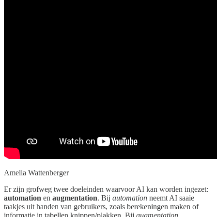
Amelia Wattenberger
Er zijn grofweg twee doeleinden waarvoor AI kan worden ingezet:
automation
en
augmentation
. Bij
automation
neemt AI saaie
taakjes uit handen van gebruikers, zoals berekeningen maken of
informatie in tabellen knippen/plakken. Bij
augmentation