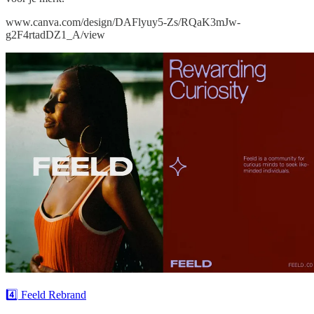
www.canva.com/design/DAFlyuy5-Zs/RQaK3mJw-
g2F4rtadDZ1_A/view
4️⃣ Feeld Rebrand