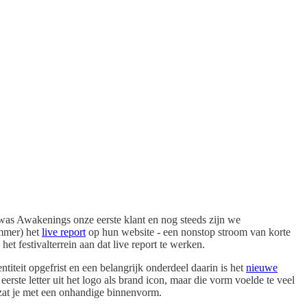
as Awakenings onze eerste klant en nog steeds zijn we
ummer) het
live report
op hun website - een nonstop stroom van korte
t festivalterrein aan dat live report te werken.
teit opgefrist en een belangrijk onderdeel daarin is het
nieuwe
te letter uit het logo als brand icon, maar die vorm voelde te veel
n zat je met een onhandige binnenvorm.