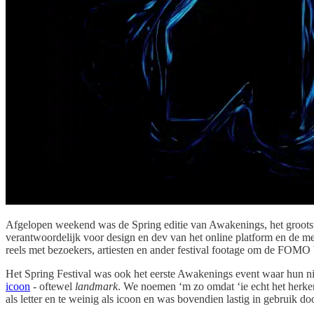
Afgelopen weekend was de Spring editie van Awakenings, het grootst
verantwoordelijk voor design en dev van het online platform en de me
reels met bezoekers, artiesten en ander festival footage om de FOMO bi
Het Spring Festival was ook het eerste Awakenings event waar hun nie
icoon
- oftewel
landmark
. We noemen ‘m zo omdat ‘ie echt het herken
als letter en te weinig als icoon en was bovendien lastig in gebruik d