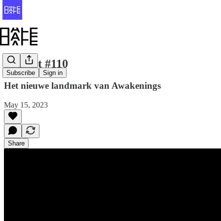
Halfvet #110
Subscribe
Sign in
Het nieuwe landmark van Awakenings
May 15, 2023
Share