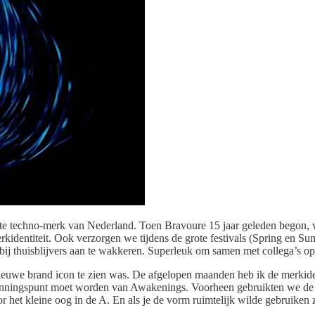
e techno-merk van Nederland. Toen Bravoure 15 jaar geleden begon, w
rkidentiteit. Ook verzorgen we tijdens de grote festivals (Spring en S
j thuisblijvers aan te wakkeren. Superleuk om samen met collega’s op he
uwe brand icon te zien was. De afgelopen maanden heb ik de merkidenti
ningspunt moet worden van Awakenings. Voorheen gebruikten we de eers
oor het kleine oog in de A. En als je de vorm ruimtelijk wilde gebruike