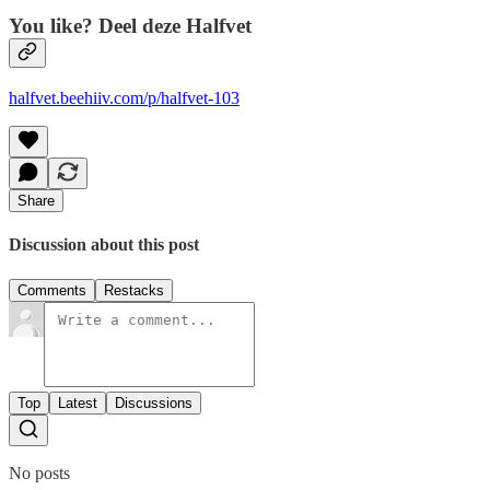
You like? Deel deze Halfvet
halfvet.beehiiv.com/p/halfvet-103
Share
Discussion about this post
Comments
Restacks
Top
Latest
Discussions
No posts