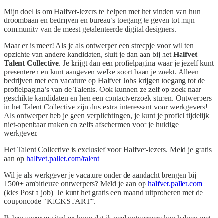
Mijn doel is om Halfvet-lezers te helpen met het vinden van hun
droombaan en bedrijven en bureau’s toegang te geven tot mijn
community van de meest getalenteerde digital designers.
Maar er is meer! Als je als ontwerper een streepje voor wil ten
opzichte van andere kandidaten, sluit je dan aan bij het
Halfvet
Talent Collective
. Je krijgt dan een profielpagina waar je jezelf kunt
presenteren en kunt aangeven welke soort baan je zoekt. Alleen
bedrijven met een vacature op Halfvet Jobs krijgen toegang tot de
profielpagina’s van de Talents. Ook kunnen ze zelf op zoek naar
geschikte kandidaten en hen een contactverzoek sturen. Ontwerpers
in het Talent Collective zijn dus extra interessant voor werkgevers!
Als ontwerper heb je geen verplichtingen, je kunt je profiel tijdelijk
niet-openbaar maken en zelfs afschermen voor je huidige
werkgever.
Het Talent Collective is exclusief voor Halfvet-lezers. Meld je gratis
aan op
halfvet.pallet.com/talent
Wil je als werkgever je vacature onder de aandacht brengen bij
1500+ ambitieuze ontwerpers? Meld je aan op
halfvet.pallet.com
(kies Post a job). Je kunt het gratis een maand uitproberen met de
couponcode “KICKSTART”.
Ik ben super excited en hoop dat ik veel ontwerpers kan helpen met